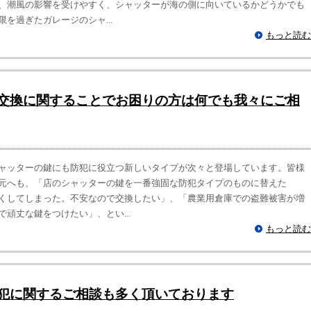
、潮風の影響を受けやすく、シャッターが海の側に向いているかどうかでも
を過ぎたガレージのシャ...
もっと読む
交換に関することでお困りの方は何でも我々にご相
ャッターの鍵にも防犯に役立つ新しいタイプが次々と登場しています。皆様
元へも、「店のシャッターの鍵を一番強固な防犯タイプのものに替えた
くしてしまった。不安なので交換したい」、「農業用倉庫での盗難被害が増
頑丈な鍵をつけたい」、とい...
もっと読む
犯に関するご相談も多く頂いております