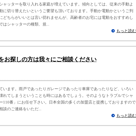
シャッターを取り入れる家庭が増えています。傾向としては、従来の手動よ
動に切り替えたいというご要望も頂いております。手動か電動かというご判
にどちらがいいとは言い切れませんが、高齢者のお宅には電動をおすすめし
はシャッターの種類、規...
もっと読む
をお探しの方は我々にご相談ください
ています。雨戸であったりガレージであったり車庫であったりなど、いろい
壊れてしまうということも時にはあるでしょう。そのようなトラブルでシャ
ー110番」にお任せ下さい。日本全国の多くの加盟店と提携しておりますので
談のご連絡をいただ...
もっと読む