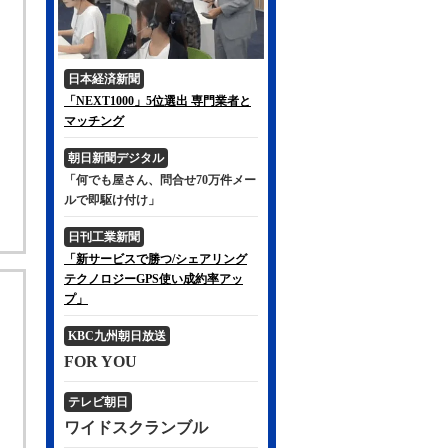
日本経済新聞
「NEXT1000」5位選出 専門業者と
マッチング
朝日新聞デジタル
「何でも屋さん、問合せ70万件メー
ルで即駆け付け」
日刊工業新聞
「新サービスで勝つ/シェアリング
テクノロジーGPS使い成約率アッ
プ」
KBC九州朝日放送
FOR YOU
テレビ朝日
ワイドスクランブル