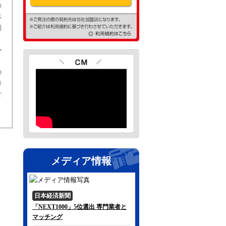
の
体
例
い
よ
の
特
ご
メディア情報
日本経済新聞
「NEXT1000」5位選出 専門業者と
マッチング