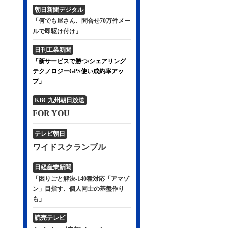
朝日新聞デジタル
「何でも屋さん、問合せ70万件メー
ルで即駆け付け」
日刊工業新聞
「新サービスで勝つ/シェアリング
テクノロジーGPS使い成約率アッ
プ」
KBC九州朝日放送
FOR YOU
テレビ朝日
ワイドスクランブル
日経産業新聞
「困りごと解決-140種対応「アマゾ
ン」目指す、個人同士の基盤作り
も」
読売テレビ