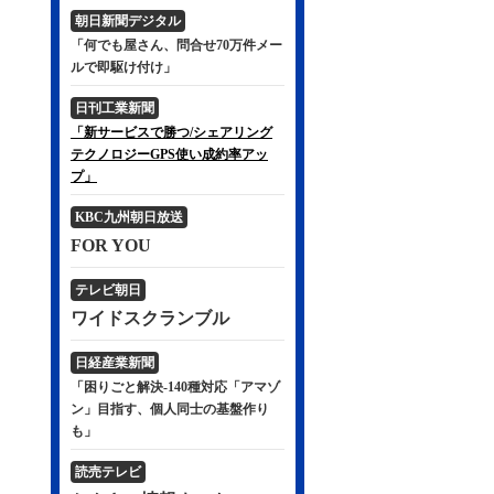
朝日新聞デジタル
「何でも屋さん、問合せ70万件メー
ルで即駆け付け」
日刊工業新聞
「新サービスで勝つ/シェアリング
テクノロジーGPS使い成約率アッ
プ」
KBC九州朝日放送
FOR YOU
テレビ朝日
ワイドスクランブル
日経産業新聞
「困りごと解決-140種対応「アマゾ
ン」目指す、個人同士の基盤作り
も」
読売テレビ