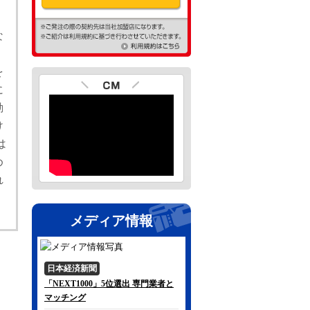
、
な
を
に
動
け
は
め
れ
メディア情報
日本経済新聞
「NEXT1000」5位選出 専門業者と
マッチング