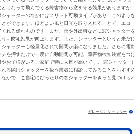
にともなって飛んでくる障害物から窓を守る効果がありますが
窓シャッターのなかにはスリット可動タイプがあり、このよう
ことができます。ほどよい風と日光を取り入れることで、エコ
てくれる優れものです。また、夜や外出時などに窓シャッター
よりも防犯効果が向上します。また、シャッターというと未だ
はシャッターも軽量化されて開閉が楽になりました。さらに電
ッチを押すだけで一度に自動開閉が可能。障害物検知装置をつ
者やお子様がいるご家庭で特に人気が高いです。 窓シャッター
される際はシャッターを扱う業者に相談してみることをおすす
うなかで、ご自宅にぴったりの窓シャッターをきっと見つけら
ガレージにシャッター